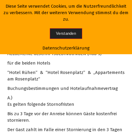
Z
Diese Seite verwendet Cookies, um die Nutzerfreundlichkeit
u
zu verbessern. Mit der weiteren Verwendung stimmst du dem
m
zu.
I
n
Verstanden
h
a
Datenschutzerklärung
l
ALLGEMEINE GESCHÄFTSBEDINGUNGEN (AGB`s)
t
s
für die beiden Hotels
p
“Hotel Rühen” & “Hotel Rosenplatz” & „Appartements
r
am Rosenplatz“
i
n
Buchungsbestimmungen und Hotelaufnahmevertrag
g
A.)
e
Es gelten folgende Stornofristen
n
Bis zu 3 Tage vor der Anreise können Gäste kostenfrei
stornieren.
Der Gast zahlt im Falle einer Stornierung in den 3 Tagen